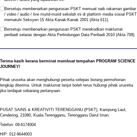
Bersetuju membenarkan pengurusan PSKT memuat naik rakaman gambar
/​ video /​ audio /​ live murid-murid sekolah ini di platform media sosial PSKT
mematuhi Seksyen 15 Akta Kanak-Kanak 2001 (Akta 611).
Bersetuju membenarkan pengurusan PSKT merekodkan maklumat
peribadi selaras dengan Akta Perlindungan Data Peribadi 2010 (Akta 709).
Terima kasih kerana berminat membuat tempahan PROGRAM SCIENCE
JOURNEY!
Pihak urusetia akan menghubungi peserta selepas borang permohonan
lengkap diterima. Untuk maklumat lanjut boleh terus hubungi pihak urusetia
jika terdapat sebarang pertanyaan.
PUSAT SAINS & KREATIVITI TERENGGANU (PSKT), Kampung Laut,
Cendering, 21080, Kuala Terengganu, Terengganu Darul Iman.
Telefon: 09-6174004
H/P: 012-9644003