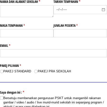
NAMA DAN ALAMAT SEKOLAH
(required)
*
TARIKH TEMPAHAN
(required)
*
MASA TEMPAHAN
(required)
*
JUMLAH PESERTA
(required)
*
EMAIL
(required)
*
PAKEJ PILIHAN
(required)
*
PAKEJ STANDARD
PAKEJ PRA SEKOLAH
Saya dengan ini :
(required)
*
Bersetuju membenarkan pengurusan PSKT untuk mangambil rakaman
gambar /​ video /​ audio /​ live murid-murid sekolah ini sepanjang program /​
aktiviti /​ acara yang dijalankan ini.