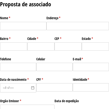
Proposta de associado
Nome
(obrigatório)
*
Endereço
(obrigatório)
*
Bairro
(obrigatório)
*
Cidade
(obrigatório)
*
CEP
(obrigatório)
*
Estado
(obrigatório)
*
Telefone
Celular
E-mail
(obrigatório)
*
Data de nascimento
(obrigatório)
*
CPF
(obrigatório)
*
Identidade
(obrigatório)
*
Orgão Emissor
(obrigatório)
*
Data de expedição