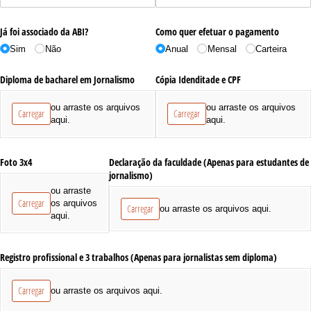
Já foi associado da ABI?
Como quer efetuar o pagamento
Sim
Não
Anual
Mensal
Carteira
Diploma de bacharel em Jornalismo
Cópia Idenditade e CPF
ou arraste os arquivos
ou arraste os arquivos
Carregar
Carregar
aqui.
aqui.
Foto 3x4
Declaração da faculdade (Apenas para estudantes de
jornalismo)
ou arraste
Carregar
os arquivos
Carregar
ou arraste os arquivos aqui.
aqui.
Registro profissional e 3 trabalhos (Apenas para jornalistas sem diploma)
Carregar
ou arraste os arquivos aqui.