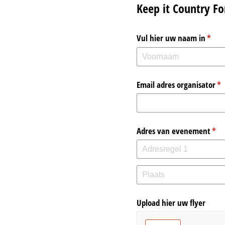
Keep it Country F
Vul hier uw naam in
(is ve
*
Email adres organisator
(is
*
Adres van evenement
(is 
*
Upload hier uw flyer