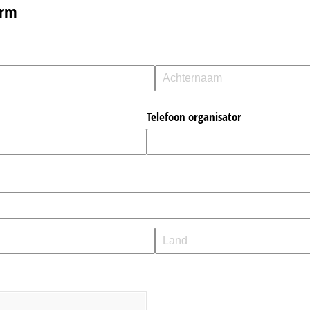
orm
reist)
 vereist)
Telefoon organisator
vereist)