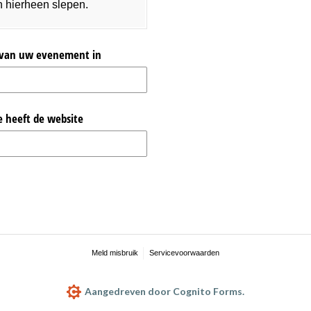
n hierheen slepen.
o van uw evenement in
e heeft de website
Meld misbruik
Servicevoorwaarden
Aangedreven door Cognito Forms.