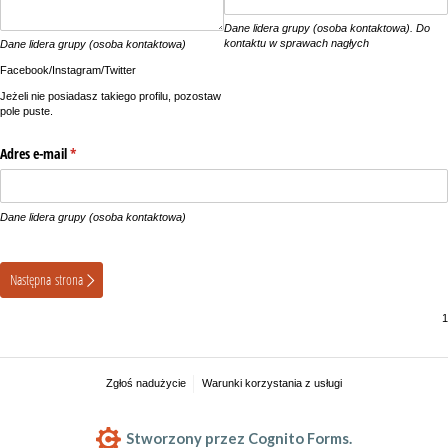
Dane lidera grupy (osoba kontaktowa). Do
kontaktu w sprawach nagłych
Dane lidera grupy (osoba kontaktowa)
Facebook/Instagram/Twitter
Jeżeli nie posiadasz takiego profilu, pozostaw
pole puste.
Adres e-mail
(wymagane)
*
Dane lidera grupy (osoba kontaktowa)
Następna strona
Zgłoś nadużycie
Warunki korzystania z usługi
Stworzony przez Cognito Forms.