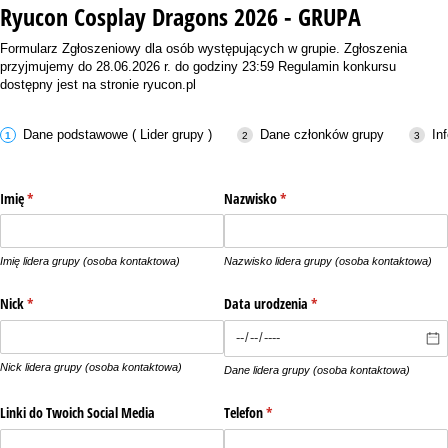
Ryucon Cosplay Dragons 2026 - GRUPA
Formularz Zgłoszeniowy dla osób występujących w grupie. Zgłoszenia
przyjmujemy do 28.06.2026 r. do godziny 23:59 Regulamin konkursu
dostępny jest na stronie ryucon.pl
Dane podstawowe ( Lider grupy )
Dane członków grupy
In
Imię
(wymagane)
*
Nazwisko
(wymagane)
*
Imię lidera grupy (osoba kontaktowa)
Nazwisko lidera grupy (osoba kontaktowa)
Nick
(wymagane)
*
Data urodzenia
(wymagane)
*
Nick lidera grupy (osoba kontaktowa)
Dane lidera grupy (osoba kontaktowa)
Linki do Twoich Social Media
Telefon
(wymagane)
*