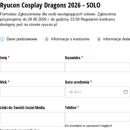
Ryucon Cosplay Dragons 2026 - SOLO
Formularz Zgłoszeniowy dla osób występujących solowo. Zgłoszenia
przyjmujemy do 28.06.2026 r. do godziny 23:59 Regulamin konkursu
dostępny jest na stronie ryucon.pl
Dane podstawowe
Informacje o kostiumie
Informacje dod
Imię
(wymagane)
*
Nazwisko
(wymagane)
*
Nick
(wymagane)
*
Data urodzenia
(wymagane)
*
Linki do Twoich Social Media
Telefon
(wymagane)
*
Do kontaktu w sprawach nagłych