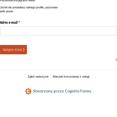
Facebook/Instagram/Twitter
Jeżeli nie posiadasz takiego profilu, pozostaw
pole puste.
Adres e-mail
(wymagane)
*
Następna strona
Zgłoś nadużycie
Warunki korzystania z usługi
Stworzony przez Cognito Forms.