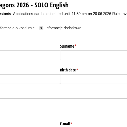
agons 2026 - SOLO English
stants. Applications can be submitted until 11:59 pm on 28.06.2026 Rules ava
nformacje o kostiumie
Informacje dodatkowe
Surname
(wymagane)
*
Birth date
(wymagane)
*
E-mail
(wymagane)
*