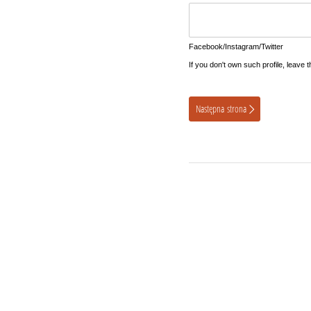
Facebook/Instagram/Twitter
If you don't own such profile, leave t
Następna strona