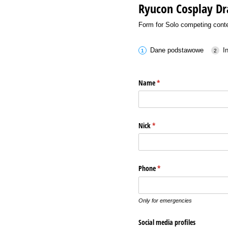
Ryucon Cosplay Dr
Form for Solo competing conte
Dane podstawowe
I
Name
(wymagane)
*
Nick
(wymagane)
*
Phone
(wymagane)
*
Only for emergencies
Social media profiles