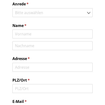
Anrede
(erforderlich)
*
Name
(erforderlich)
*
Adresse
(erforderlich)
*
PLZ/​Ort
(erforderlich)
*
E-Mail
(erforderlich)
*