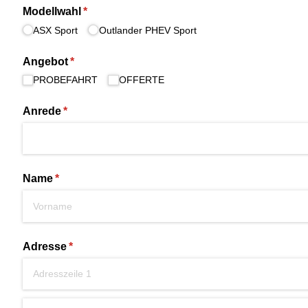
Modellwahl
(erforderlich)
*
ASX Sport
Outlander PHEV Sport
Angebot
(erforderlich)
*
PROBEFAHRT
OFFERTE
Anrede
(erforderlich)
*
Name
(erforderlich)
*
Adresse
(erforderlich)
*