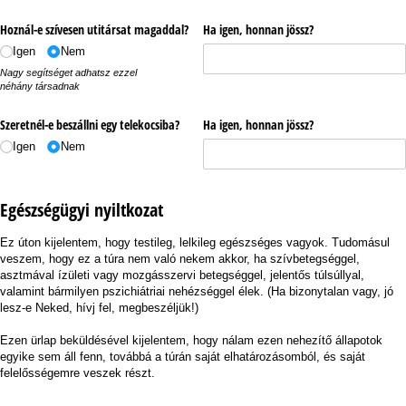
Hoznál-e szívesen utitársat magaddal?
Ha igen, honnan jössz?
Igen
Nem
Nagy segítséget adhatsz ezzel
néhány társadnak
Szeretnél-e beszállni egy telekocsiba?
Ha igen, honnan jössz?
Igen
Nem
Egészségügyi nyiltkozat
Ez úton kijelentem, hogy testileg, lelkileg egészséges vagyok. Tudomásul
veszem, hogy ez a túra nem való nekem akkor, ha szívbetegséggel,
asztmával ízületi vagy mozgásszervi betegséggel, jelentős túlsúllyal,
valamint bármilyen pszichiátriai nehézséggel élek. (Ha bizonytalan vagy, jó
lesz-e Neked, hívj fel, megbeszéljük!)
Ezen ürlap beküldésével kijelentem, hogy nálam ezen nehezítő állapotok
egyike sem áll fenn, továbbá a túrán saját elhatározásomból, és saját
felelősségemre veszek részt.