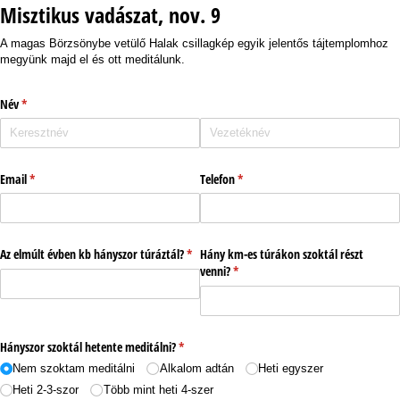
Misztikus vadászat, nov. 9
A magas Börzsönybe vetülő Halak csillagkép egyik jelentős tájtemplomhoz
megyünk majd el és ott meditálunk.
Név
(megadása kötelező)
*
Email
(megadása kötelező)
*
Telefon
(megadása kötelező)
*
Az elmúlt évben kb hányszor túráztál?
(megadása kötelező)
*
Hány km-es túrákon szoktál részt
venni?
(megadása kötelező)
*
Hányszor szoktál hetente meditálni?
(megadása kötelező)
*
Nem szoktam meditálni
Alkalom adtán
Heti egyszer
Heti 2-3-szor
Több mint heti 4-szer