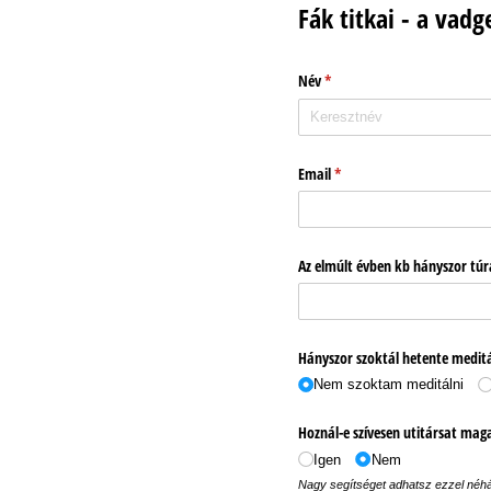
Fák titkai - a vad
Név
(megadása kötelező)
*
Email
(megadása kötelező)
*
Az elmúlt évben kb hányszor túr
Hányszor szoktál hetente meditá
Nem szoktam meditálni
Hoznál-e szívesen utitársat mag
Igen
Nem
Nagy segítséget adhatsz ezzel néh