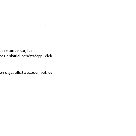
ló nekem akkor, ha
pszichiátriai nehézséggel élek.
rán saját elhatározásomból, és