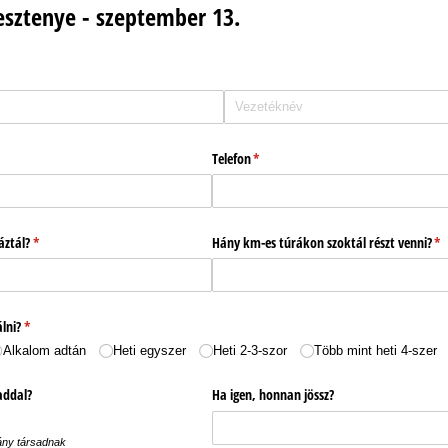
gesztenye - szeptember 13.
Telefon
(megadása kötelező)
*
áztál?
(megadása kötelező)
*
Hány km-es túrákon szoktál részt venni?
(m
*
lni?
(megadása kötelező)
*
Alkalom adtán
Heti egyszer
Heti 2-3-szor
Több mint heti 4-szer
addal?
Ha igen, honnan jössz?
ány társadnak