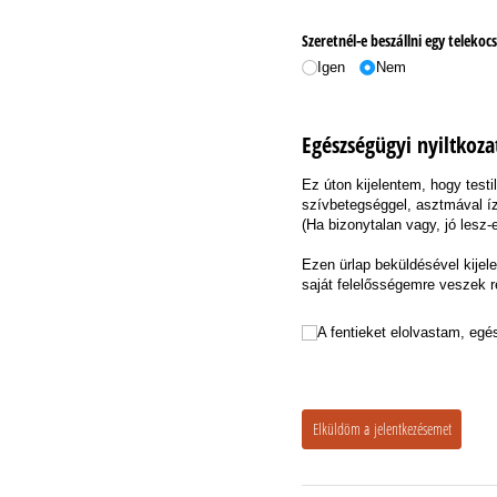
Szeretnél-e beszállni egy telekoc
Igen
Nem
Egészségügyi nyiltkoza
Ez úton kijelentem, hogy test
szívbetegséggel, asztmával ízü
(Ha bizonytalan vagy, jó lesz-
Ezen ürlap beküldésével kijel
saját felelősségemre veszek r
A fentieket elolvastam, egészsége
A fentieket elolvastam, egé
Elküldöm a jelentkezésemet