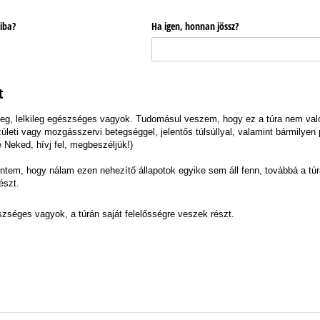
siba?
Ha igen, honnan jössz?
t
ileg, lelkileg egészséges vagyok. Tudomásul veszem, hogy ez a túra nem va
leti vagy mozgásszervi betegséggel, jelentős túlsúllyal, valamint bármilyen 
e Neked, hívj fel, megbeszéljük!)
entem, hogy nálam ezen nehezítő állapotok egyike sem áll fenn, továbbá a tú
észt.
s vagyok, a túrán saját felelősségre veszek részt.
szséges vagyok, a túrán saját felelősségre veszek részt.