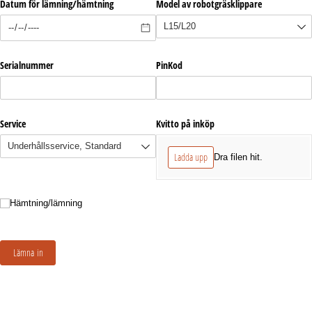
Datum för lämning/​hämtning
Model av robotgräsklippare
Serialnummer
PinKod
Service
Kvitto på inköp
Ladda upp
Dra filen hit.
Hämtning/​lämning
Hämtning/lämning
Lämna in