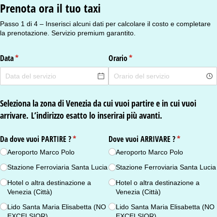
Prenota ora il tuo taxi
Passo 1 di 4 – Inserisci alcuni dati per calcolare il costo e completare
la prenotazione. Servizio premium garantito.
Data
(richiesto)
*
Orario
(richiesto)
*
Seleziona la zona di Venezia da cui vuoi partire e in cui vuoi
arrivare.
L’indirizzo esatto lo inserirai più avanti.
Da dove vuoi PARTIRE ?
(richiesto)
*
Dove vuoi ARRIVARE ?
(richiesto)
*
Aeroporto Marco Polo
Aeroporto Marco Polo
Stazione Ferroviaria Santa Lucia
Stazione Ferroviaria Santa Lucia
Hotel o altra destinazione a
Hotel o altra destinazione a
Venezia (Città)
Venezia (Città)
Lido Santa Maria Elisabetta (NO
Lido Santa Maria Elisabetta (NO
EXCELSIOR)
EXCELSIOR)