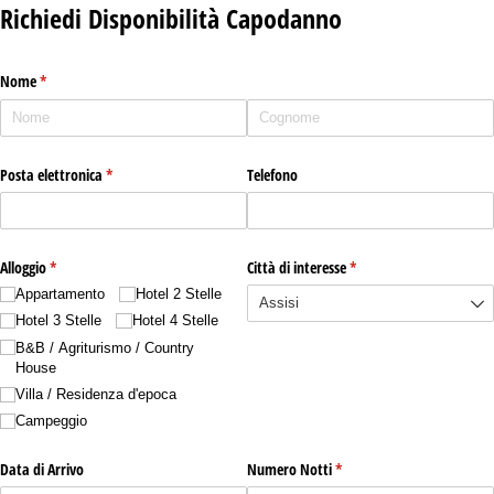
Richiedi Disponibilità Capodanno
Nome
(richiesto)
*
Posta elettronica
(richiesto)
*
Telefono
Alloggio
(richiesto)
*
Città di interesse
(richiesto)
*
Appartamento
Hotel 2 Stelle
Hotel 3 Stelle
Hotel 4 Stelle
B&B /​ Agriturismo /​ Country
House
Villa /​ Residenza d'epoca
Campeggio
Data di Arrivo
Numero Notti
(richiesto)
*