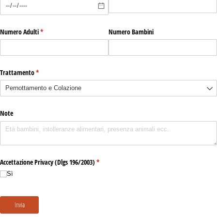
Numero Adulti
(richiesto)
*
Numero Bambini
Trattamento
(richiesto)
*
Note
Accettazione Privacy (Dlgs 196/​2003)
(richiesto)
*
Sì
Invia