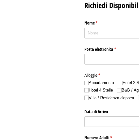
Richiedi Disponibil
Nome
(richiesto)
*
Posta elettronica
(richiesto)
*
Alloggio
(richiesto)
*
Appartamento
Hotel 2 S
Hotel 4 Stelle
B&B /​ Ag
Villa /​ Residenza d'epoca
Data di Arrivo
Numero Adulti
(richiesto)
*