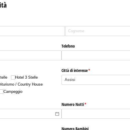
ità
Telefono
Città di interesse
(richiesto)
*
telle
Hotel 3 Stelle
riturismo /​ Country House
Campeggio
Numero Notti
(richiesto)
*
Numero Bambini