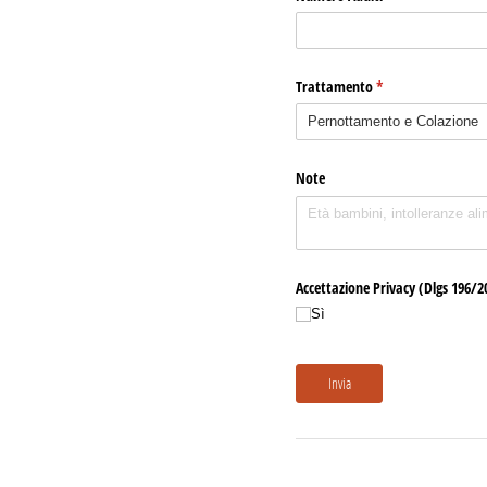
Trattamento
(richiesto)
*
Note
Accettazione Privacy (Dlgs 196/​2
Sì
Invia