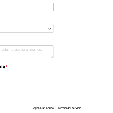
003)
(richiesto)
*
Segnala un abuso
Termini del servizio