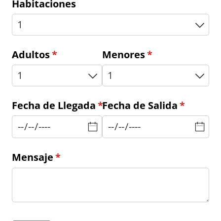
Habitaciones
Adultos
(necesario)
*
Menores
(necesario)
*
Fecha de Llegada
(necesario)
*
Fecha de Salida
(necesar
*
Mensaje
(necesario)
*