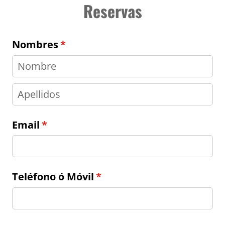
Reservas
Nombres
(necesario)
*
Email
(necesario)
*
Teléfono ó Móvil
(necesario)
*