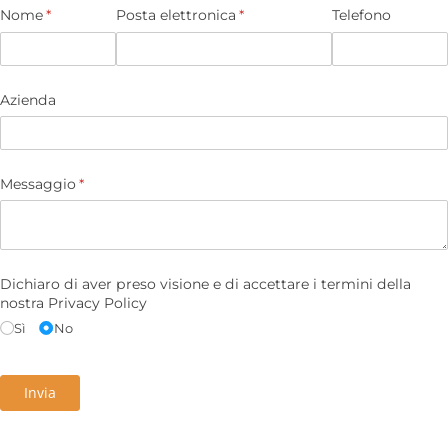
Nome
(richiesto)
*
Posta elettronica
(richiesto)
*
Telefono
Azienda
Messaggio
(richiesto)
*
Dichiaro di aver preso visione e di accettare i termini della
nostra Privacy Policy
Sì
No
Invia