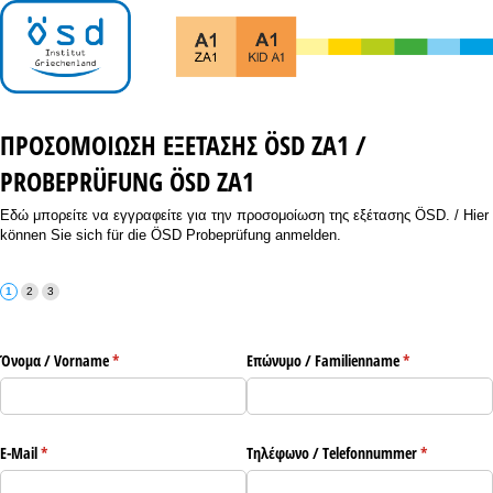
ΠΡΟΣΟΜΟΙΩΣΗ ΕΞΕΤΑΣΗΣ ÖSD ZA1 /
PROBEPRÜFUNG ÖSD ZA1
Εδώ μπορείτε να εγγραφείτε για την προσομοίωση της εξέτασης ÖSD. / Hier
können Sie sich für die ÖSD Probeprüfung anmelden.
Όνομα /​ Vorname
(υποχρεωτικό)
*
Επώνυμο /​ Familienname
(υποχρεωτικό)
*
E-Mail
(υποχρεωτικό)
*
Τηλέφωνο /​ Telefonnummer
(υποχρεωτι
*