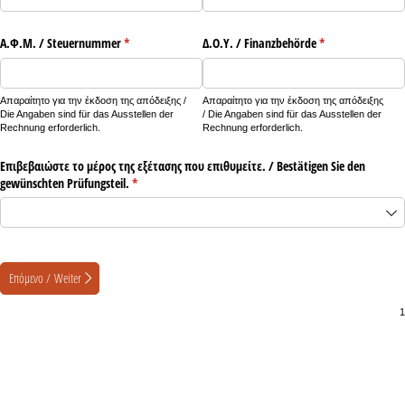
Α.Φ.Μ. /​ Steuernummer
(υποχρεωτικό)
*
Δ.Ο.Υ. /​ Finanzbehörde
(υποχρεωτικό)
*
Απαραίτητο για την έκδοση της απόδειξης /
Απαραίτητο για την έκδοση της απόδειξης
Die Angaben sind für das Ausstellen der
/ Die Angaben sind für das Ausstellen der
Rechnung erforderlich.
Rechnung erforderlich.
Επιβεβαιώστε το μέρος της εξέτασης που επιθυμείτε. /​ Bestätigen Sie den
gewünschten Prüfungsteil.
(υποχρεωτικό)
*
Επόμενο / Weiter