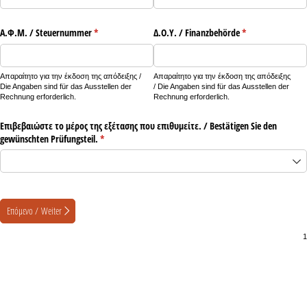
Α.Φ.Μ. /​ Steuernummer
(υποχρεωτικό)
*
Δ.Ο.Υ. /​ Finanzbehörde
(υποχρεωτικό)
*
Απαραίτητο για την έκδοση της απόδειξης /
Απαραίτητο για την έκδοση της απόδειξης
Die Angaben sind für das Ausstellen der
/ Die Angaben sind für das Ausstellen der
Rechnung erforderlich.
Rechnung erforderlich.
Επιβεβαιώστε το μέρος της εξέτασης που επιθυμείτε. /​ Bestätigen Sie den
gewünschten Prüfungsteil.
(υποχρεωτικό)
*
Επόμενο / Weiter