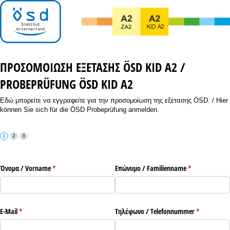
ΠΡΟΣΟΜΟΙΩΣΗ ΕΞΕΤΑΣΗΣ ÖSD KID A2 /
PROBEPRÜFUNG ÖSD KID A2
Εδώ μπορείτε να εγγραφείτε για την προσομοίωση της εξέτασης ÖSD. / Hier
können Sie sich für die ÖSD Probeprüfung anmelden.
Όνομα /​ Vorname
(υποχρεωτικό)
*
Επώνυμο /​ Familienname
(υποχρεωτικό)
*
E-Mail
(υποχρεωτικό)
*
Τηλέφωνο /​ Telefonnummer
(υποχρεωτι
*