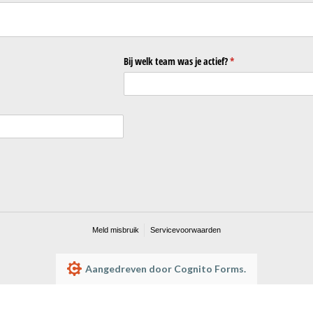
st)
Bij welk team was je actief?
(is vereist)
*
Meld misbruik
Servicevoorwaarden
Aangedreven door Cognito Forms.