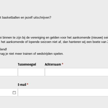
t basketballen en jezelf uitschrijven?
 binnen te zijn bij de vereniging en gelden voor het aankomende (nieuwe) se
 het aankomende of lopende seizoen niet af, dan hanteren wij een boete van 
lend!
g je niet meer trainen of wedstrijden spelen.
Tussenvoegsel
Achternaam
(is vereist)
*
E-mail
(is vereist)
*