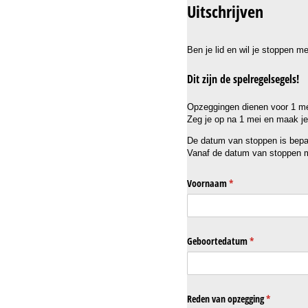
Uitschrijven
Ben je lid en wil je stoppen me
Dit zijn de spelregelsegels!
Opzeggingen dienen voor 1 mei
Zeg je op na 1 mei en maak je
De datum van stoppen is bepa
Vanaf de datum van stoppen ma
Voornaam
(is vereist)
*
Geboortedatum
(is vereist)
*
Reden van opzegging
(is vereist)
*