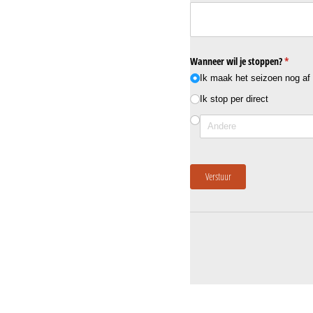
Wanneer wil je stoppen?
(is verei
*
Ik maak het seizoen nog af
Ik stop per direct
Verstuur