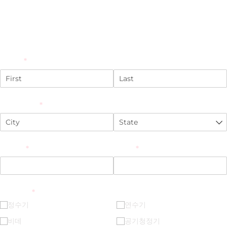
상담 문의
연락처와 문의 내용을 남겨주시면 빠르게 연락드립니다.
Name
(required)
*
City, State
(required)
*
Phone
(required)
*
Email
(required)
*
관심 제품
(required)
*
정수기
연수기
비데
공기청정기