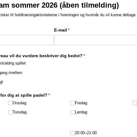
m sommer 2026 (åben tilmelding)
sker til holdtræningaktiviteterne i foreningen og hvornår du vil kunne deltage.
E-mail
(påkrævet)
*
veau vil du vurdere beskriver dig bedst?
(påkrævet)
*
/​aldrig spillet
 gang imellem
gt
or dig at spille padel?
(påkrævet)
*
Onsdag
Fredag
Torsdag
Lørdag
20:00–21:00