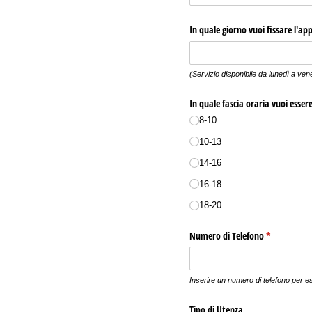
In quale giorno vuoi fissare l'a
(Servizio disponibile da lunedì a ven
In quale fascia oraria vuoi esser
8-10
10-13
14-16
16-18
18-20
Numero di Telefono
(richiesto)
*
Inserire un numero di telefono per es
Tipo di Utenza