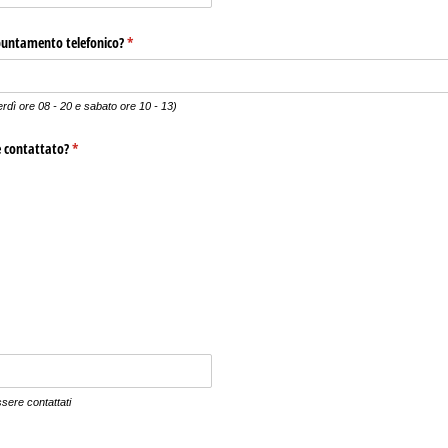
ppuntamento telefonico?
(richiesto)
*
erdì ore 08 - 20 e sabato ore 10 - 13)
e contattato?
(richiesto)
*
sere contattati