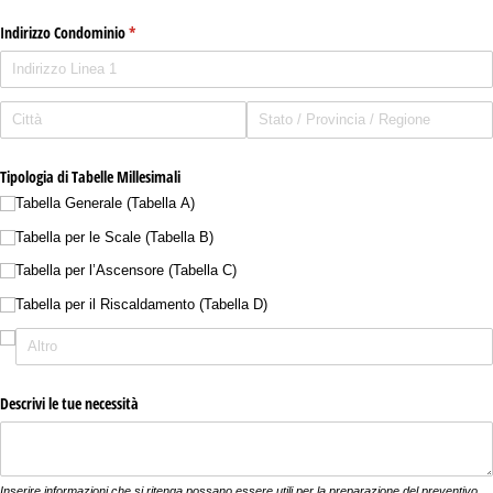
Indirizzo Condominio
(richiesto)
*
Tipologia di Tabelle Millesimali
Tabella Generale (Tabella A)
Tabella per le Scale (Tabella B)
Tabella per l’Ascensore (Tabella C)
Tabella per il Riscaldamento (Tabella D)
Descrivi le tue necessità
Inserire informazioni che si ritenga possano essere utili per la preparazione del preventivo.