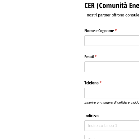
CER (Comunità Ene
I nostri partner offrono consule
Nome e Cognome
(richiesto)
*
Email
(richiesto)
*
Telefono
(richiesto)
*
Inserire un numero di cellulare valid
Indirizzo