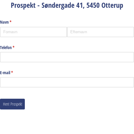
Prospekt - Søndergade 41, 5450 Otterup
Navn
(påkrævet)
*
Telefon
(påkrævet)
*
E-mail
(påkrævet)
*
Hent Prospekt