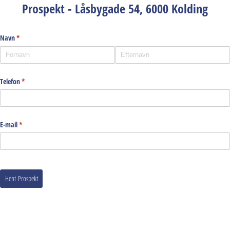
Prospekt - Låsbygade 54, 6000 Kolding
Navn
(påkrævet)
*
Telefon
(påkrævet)
*
E-mail
(påkrævet)
*
Hent Prospekt