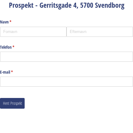
Prospekt - Gerritsgade 4, 5700 Svendborg
Navn
(påkrævet)
*
Telefon
(påkrævet)
*
E-mail
(påkrævet)
*
Hent Prospekt