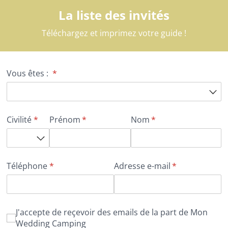
La liste des invités
Téléchargez et imprimez votre guide !
Vous êtes :
(requis)
*
Civilité
(requis)
*
Prénom
(requis)
*
Nom
(requis)
*
Téléphone
(requis)
*
Adresse e-mail
(requis)
*
J'accepte de reçevoir des emails de la part de Mon Wed
J'accepte de reçevoir des emails de la part de Mon
Wedding Camping