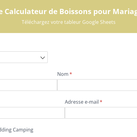
e Calculateur de Boissons pour Maria
Téléchargez votre tableur Google Sheets
Nom
(requis)
*
Adresse e-mail
(requis)
*
ding Camping
Wedding Camping