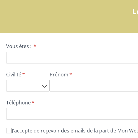
L
Vous êtes :
(requis)
*
Civilité
(requis)
*
Prénom
(requis)
*
Téléphone
(requis)
*
J'accepte de reçevoir des emails de la part de Mon Wed
J'accepte de reçevoir des emails de la part de Mon 