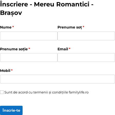
Înscriere - Mereu Romantici -
Brașov
Nume
(required)
*
Prenume soț
(required)
*
Prenume soție
(required)
*
Email
(required)
*
Mobil
(required)
*
Sunt de acord cu termenii și condițiile familylife.ro
Sunt de acord cu termenii și condițiile familylife.ro
Înscrie-te