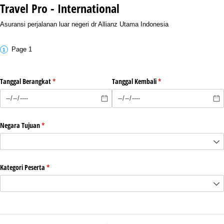
Travel Pro - International
Asuransi perjalanan luar negeri dr Allianz Utama Indonesia
Page 1
Tanggal Berangkat
(required)
*
Tanggal Kembali
(required)
*
Negara Tujuan
(required)
*
Kategori Peserta
(required)
*