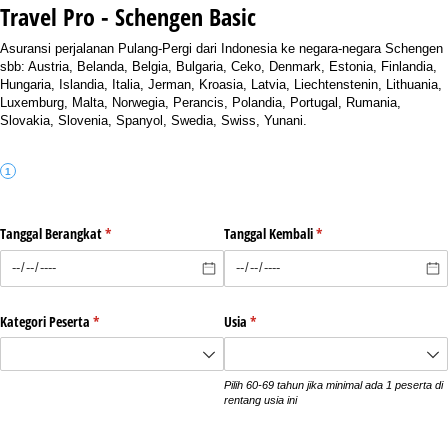
Travel Pro - Schengen Basic
Asuransi perjalanan Pulang-Pergi dari Indonesia ke negara-negara Schengen
sbb: Austria, Belanda, Belgia, Bulgaria, Ceko, Denmark, Estonia, Finlandia,
Hungaria, Islandia, Italia, Jerman, Kroasia, Latvia, Liechtenstenin, Lithuania,
Luxemburg, Malta, Norwegia, Perancis, Polandia, Portugal, Rumania,
Slovakia, Slovenia, Spanyol, Swedia, Swiss, Yunani.
Tanggal Berangkat
(required)
*
Tanggal Kembali
(required)
*
Kategori Peserta
(required)
*
Usia
(required)
*
Pilih 60-69 tahun jika minimal ada 1 peserta di
rentang usia ini