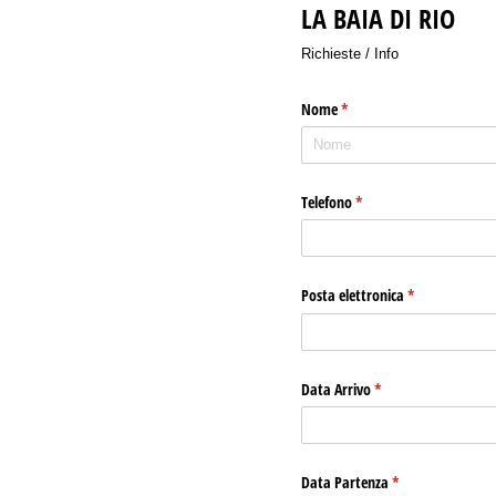
LA BAIA DI RIO
Richieste / Info
Nome
(richiesto)
*
Telefono
(richiesto)
*
Posta elettronica
(richiesto)
*
Data Arrivo
(richiesto)
*
Data Partenza
(richiesto)
*