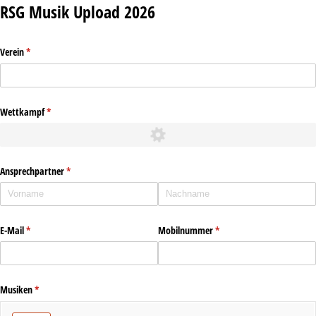
RSG Musik Upload 2026
Verein
(erforderlich)
*
Wettkampf
(erforderlich)
*
Ansprechpartner
(erforderlich)
*
E-Mail
(erforderlich)
*
Mobilnummer
(erforderlich)
*
Musiken
(erforderlich)
*