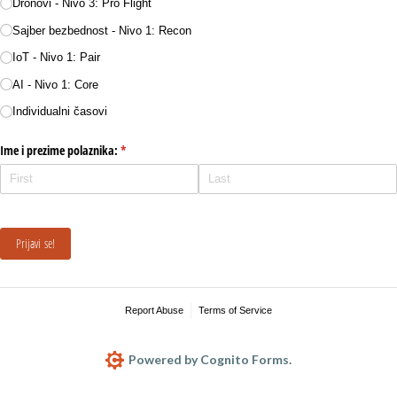
Dronovi - Nivo 3: Pro Flight
Sajber bezbednost - Nivo 1: Recon
IoT - Nivo 1: Pair
AI - Nivo 1: Core
Individualni časovi
Ime i prezime polaznika:
(required)
*
Prijavi se!
Report Abuse
Terms of Service
Powered by Cognito Forms.