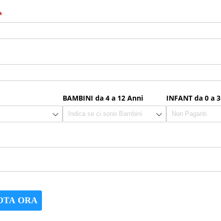
(richiesto)
*
hiesto)
ichiesto)
BAMBINI da 4 a 12 Anni
INFANT da 0 a 3
OTA ORA