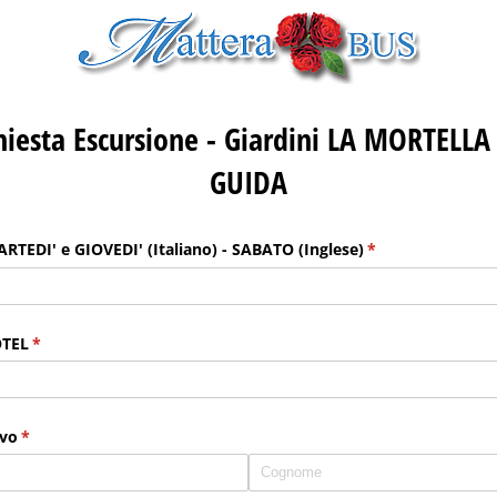
hiesta Escursione - Giardini LA MORTELLA
GUIDA
ARTEDI' e GIOVEDI' (Italiano) - SABATO (Inglese)
(richiesto)
*
TEL
(richiesto)
*
vo
(richiesto)
*