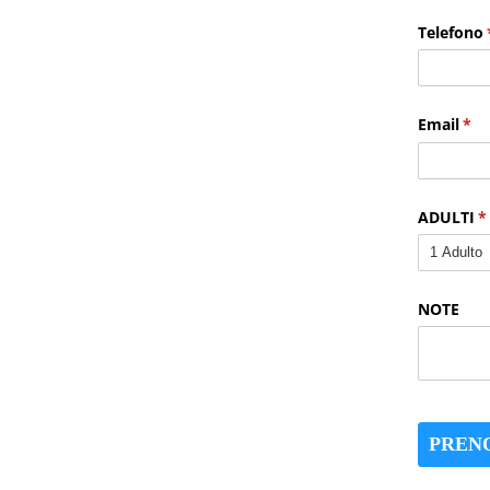
Telefono
Email
(ric
*
ADULTI
(r
*
NOTE
PREN