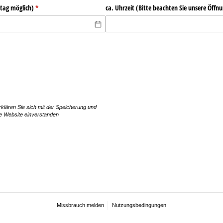
tag möglich)
(erforderlich)
*
ca. Uhrzeit (Bitte beachten Sie unsere Öffn
klären Sie sich mit der Speicherung und
se Website einverstanden
Missbrauch melden
Nutzungsbedingungen