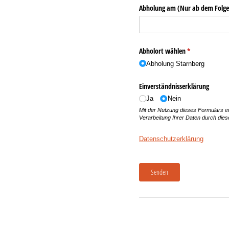
Abholung am (Nur ab dem Folge
Abholort wählen
(erforderlich)
*
Abholung Starnberg
Einverständnisserklärung
Ja
Nein
Mit der Nutzung dieses Formulars er
Verarbeitung Ihrer Daten durch die
Datenschutzerklärung
Senden