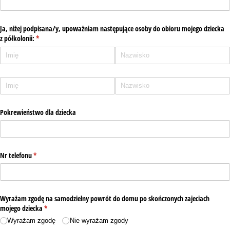
Ja, niżej podpisana/​y, upoważniam następujące osoby do obioru mojego dziecka
z półkolonii:
(wymagane)
*
Nazwa
Pokrewieństwo dla dziecka
Nr telefonu
(wymagane)
*
Wyrażam zgodę na samodzielny powrót do domu po skończonych zajeciach
mojego dziecka
(wymagane)
*
Wyrażam zgodę
Nie wyrażam zgody