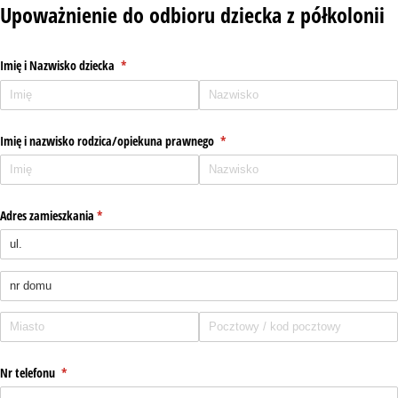
Upoważnienie do odbioru dziecka z półkolonii
Imię i Nazwisko dziecka
(wymagane)
*
Imię i nazwisko rodzica/​opiekuna prawnego
(wymagane)
*
Adres zamieszkania
(wymagane)
*
Nr telefonu
(wymagane)
*