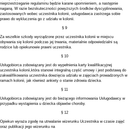
nieprzestrzeganie regulaminu będzie karane upomnieniem, a następnie
naganą. W razie bezskuteczności powyższych środków dyscyplinowania,
zastosowanych wobec uczestnika kolonii, usługodawca zastrzega sobie
prawo do wykluczenia go z udziału w kolonii.
§ 9
Za wszelkie szkody wyrządzone przez uczestnika kolonii w miejscu
obywania się kolonii podczas jej trwania, materialnie odpowiedzialni są
rodzice lub opiekunowie prawni uczestnika.
§ 10
Usługobiorca zobowiązany jest do wypełnienia karty kwalifikacyjnej
uczestnika kolonii,która stanowi integralną część umowy i jest podstawą do
zakwalifikowania uczestnika dowzięcia udziału w zajęciach prowadzonych w
ramach kolonii, jak również ankiety o stanie zdrowia dziecka.
§ 11
Usługobiorca zobowiązany jest do bieżącego informowania Usługodawcy w
przypadku wystąpienia u dziecka objawów choroby.
§ 12
Opiekun wyraża zgodę na utrwalanie wizerunku Uczestnika w czasie zajęć
oraz publikacji jego wizerunku na