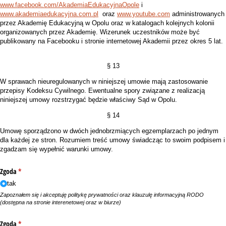
www.facebook.com/AkademiaEdukacyjnaOpole
i
www.akademiaedukacyjna.com.pl
oraz
www.youtube.com
administrowanych
przez Akademię Edukacyjną w Opolu oraz w katalogach kolejnych kolonii
organizowanych przez Akademię. Wizerunek uczestników może być
publikowany na Facebooku i stronie internetowej Akademii przez okres 5 lat.
§ 13
W sprawach nieuregulowanych w niniejszej umowie mają zastosowanie
przepisy Kodeksu Cywilnego. Ewentualne spory związane z realizacją
niniejszej umowy rozstrzygać będzie właściwy Sąd w Opolu.
§ 14
Umowę sporządzono w dwóch jednobrzmiących egzemplarzach po jednym
dla każdej ze stron. Rozumiem treść umowy świadcząc to swoim podpisem i
zgadzam się wypełnić warunki umowy.
Zgoda
(wymagane)
*
tak
Zapoznałem się i akceptuję politykę prywatności oraz klauzulę informacyjną RODO
(dostępna na stronie interenetowej oraz w biurze)
Zgoda
(wymagane)
*