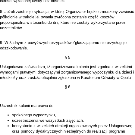
całości wpłaconej kwoty bez odsetek.
8. Jeżeli zaistnieje sytuacja, w której Organizator będzie zmuszony zawiesić
półkolonie w trakcie jej trwania zwrócona zostanie część kosztów
proporcjonalna w stosunku do dni, które nie zostały wykorzystane przez
uczestników.
9. W żadnym z powyższych przypadków Zgłaszającemu nie przysługuje
odszkodowanie.
§ 5
Usługodawca zaświadcza, iż organizowana kolonia jest zgodna z wszelkimi
wymogami prawnymi dotyczącymi zorganizowanego wypoczynku dla dzieci i
młodzieży oraz została oficjalnie zgłoszona w Kuratorium Oświaty w Opolu.
§ 6
Uczestnik kolonii ma prawo do:
spokojnego wypoczynku,
uczestniczenia we wszystkich zajęciach,
korzystania z wszelkich atrakcji organizowanych przez Usługodawcę
oraz pomocy dydaktycznych niezbędnych do realizacji programu