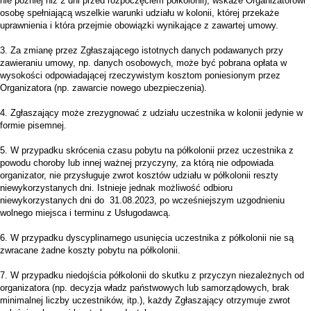
nie później niż 2 dni przed rozpoczęciem półkolonii), wskaże Organizatorowi
osobę spełniającą wszelkie warunki udziału w kolonii, której przekaże
uprawnienia i która przejmie obowiązki wynikające z zawartej umowy.
3. Za zmianę przez Zgłaszającego istotnych danych podawanych przy
zawieraniu umowy, np. danych osobowych, może być pobrana opłata w
wysokości odpowiadającej rzeczywistym kosztom poniesionym przez
Organizatora (np. zawarcie nowego ubezpieczenia).
4. Zgłaszający może zrezygnować z udziału uczestnika w kolonii jedynie w
formie pisemnej.
5. W przypadku skrócenia czasu pobytu na półkolonii przez uczestnika z
powodu choroby lub innej ważnej przyczyny, za którą nie odpowiada
organizator, nie przysługuje zwrot kosztów udziału w półkolonii reszty
niewykorzystanych dni. Istnieje jednak możliwość odbioru
niewykorzystanych dni do 31.08.2023, po wcześniejszym uzgodnieniu
wolnego miejsca i terminu z Usługodawcą.
6. W przypadku dyscyplinarnego usunięcia uczestnika z półkolonii nie są
zwracane żadne koszty pobytu na półkolonii.
7. W przypadku niedojścia półkolonii do skutku z przyczyn niezależnych od
organizatora (np. decyzja władz państwowych lub samorządowych, brak
minimalnej liczby uczestników, itp.), każdy Zgłaszający otrzymuje zwrot