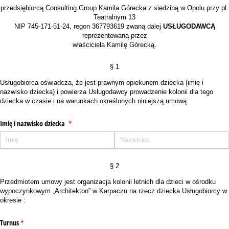
przedsiębiorcą Consulting Group Kamila Górecka z siedzibą w Opolu przy pl.
Teatralnym 13
NIP 745-171-51-24, regon 367793619 zwaną dalej
USŁUGODAWCĄ
reprezentowaną przez
właściciela Kamilę Górecką.
§ 1
Usługobiorca oświadcza, że jest prawnym opiekunem dziecka (imię i
nazwisko dziecka) i powierza Usługodawcy prowadzenie kolonii dla tego
dziecka w czasie i na warunkach określonych niniejszą umową.
Imię i nazwisko dziecka
(wymagane)
*
§ 2
Przedmiotem umowy jest organizacja kolonii letnich dla dzieci w ośrodku
wypoczynkowym „Architekton” w Karpaczu na rzecz dziecka Usługobiorcy w
okresie :
Turnus
(wymagane)
*