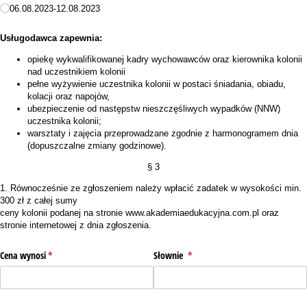
06.08.2023-12.08.2023
Usługodawca zapewnia:
opiekę wykwalifikowanej kadry wychowawców oraz kierownika kolonii
nad uczestnikiem kolonii
pełne wyżywienie uczestnika kolonii w postaci śniadania, obiadu,
kolacji oraz napojów,
ubezpieczenie od następstw nieszczęśliwych wypadków (NNW)
uczestnika kolonii;
warsztaty i zajęcia przeprowadzane zgodnie z harmonogramem dnia
(dopuszczalne zmiany godzinowe).
§ 3
1. Równocześnie ze zgłoszeniem należy wpłacić zadatek w wysokości min.
300 zł z całej sumy
ceny kolonii podanej na stronie www.akademiaedukacyjna.com.pl oraz
stronie internetowej z dnia zgłoszenia.
Cena wynosi
(wymagane)
*
Słownie
(wymagane)
*