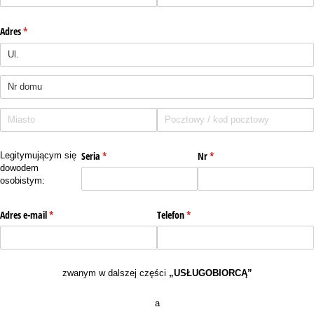
Adres
(wymagane)
*
Seria
(wymagane)
*
Nr
(wymagane)
*
Legitymującym się
dowodem
osobistym:
Adres e-mail
(wymagane)
*
Telefon
(wymagane)
*
zwanym w dalszej części
„USŁUGOBIORCĄ”
a