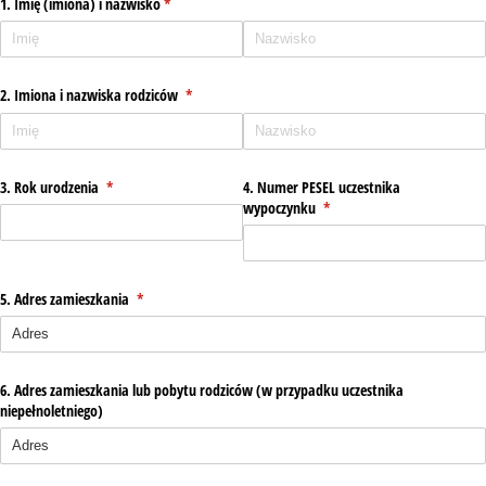
1. Imię (imiona) i nazwisko
(wymagane)
*
2. Imiona i nazwiska rodziców
(wymagane)
*
3. Rok urodzenia
(wymagane)
*
4. Numer PESEL uczestnika
wypoczynku
(wymagane)
*
5. Adres zamieszkania
(wymagane)
*
6. Adres zamieszkania lub pobytu rodziców (w przypadku uczestnika
niepełnoletniego)