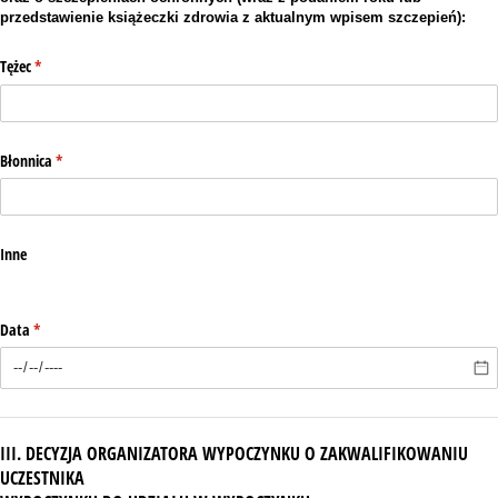
przedstawienie książeczki zdrowia z aktualnym wpisem szczepień):
Tężec
(wymagane)
*
Błonnica
(wymagane)
*
Inne
Data
(wymagane)
*
III. DECYZJA ORGANIZATORA WYPOCZYNKU O ZAKWALIFIKOWANIU
UCZESTNIKA