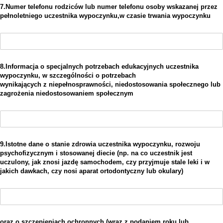
7.Numer telefonu rodziców lub numer telefonu osoby wskazanej przez
pełnoletniego uczestnika wypoczynku,w czasie trwania wypoczynku
(wymagane)
*
8.Informacja o specjalnych potrzebach edukacyjnych uczestnika
wypoczynku, w szczególności o potrzebach
wynikających z niepełnosprawności, niedostosowania społecznego lub
zagrożenia niedostosowaniem społecznym
Bez tytułu
(wymagane)
*
9.Istotne dane o stanie zdrowia uczestnika wypoczynku, rozwoju
psychofizycznym i stosowanej diecie (np. na
co uczestnik jest
uczulony, jak znosi jazdę samochodem, czy przyjmuje stale leki i w
jakich dawkach, czy nosi
aparat ortodontyczny lub okulary)
Bez tytułu
(wymagane)
*
oraz o szczepieniach ochronnych (wraz z podaniem roku lub