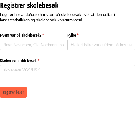
Registrer skolebesøk
Loggfør her at du/dere har vært på skolebesøk, slik at den deltar i
landsstatistikken og skolebesøk-konkurransen!
Hvem var på skolebesøk?
(nødvendig)
*
Fylke
(nødvendig)
*
Skolen som fikk besøk
(nødvendig)
*
Registrer besøk