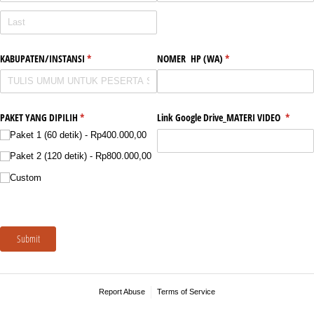
KABUPATEN/​INSTANSI
(required)
*
NOMER HP (WA)
(required)
*
PAKET YANG DIPILIH
(required)
*
Link Google Drive_​MATERI VIDEO
(requir
*
Paket 1 (60 detik)
Rp400.000,00
Paket 2 (120 detik)
Rp800.000,00
Custom
Submit
Report Abuse
Terms of Service