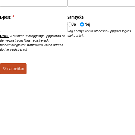
E-post:
(krävs)
*
Samtycke
Ja
Nej
Jag samtycker till att dessa uppgifter lagras
elektroniskt
OBS!
Vi skickar ut inloggningsuppgfiterna till
den e-post som finns registrerad i
medlemsregistret. Kontrollera vilken adress
du har registrerad!
Skicka ansökan