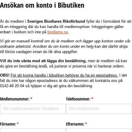
Ansökan om konto i Bibutiken
Är du medlem i
Sveriges Biodlares Riksförbund
fyller du i formuläret för att
få en inloggning där du kan handla till medlemspriser. Inloggningen gäller
enbart i butiken och inte på
biodlarna.se
.
Vi gör en manuell kontroll om du är medlem och lägger upp konton under vår
ordinarie arbetstid. Ansöker du om konto under en helg kan det därför dröja
till första vardagen innan du får dina uppgifter.
Vill du inte vänta med att lägga din beställning,
men är medlem så kan
du göra en beställning ändå, så justerar vi priserna när vi hanterar ordern.
OBS!
För att kunna handla i bibutiken behöver du ha en epostadress.
I det
fall du inte har någon epostadress är du välkommen att kontakta oss på
0142-48 20 04 så hjälper vi dig att göra din beställning.
Medlemsnummer:
(krävs)
*
Telefonummer:
(krävs)
*
Förnamn:
(krävs)
*
Efternamn:
(krävs)
*