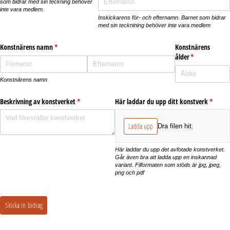
som bidrar med sin teckning behöver
inte vara medlem.
Inskickarens för- och efternamn. Barnet som bidrar
med sin tecknining behöver inte vara medlem
Konstnärens namn
(krävs)
*
Konstnärens
ålder
(krävs)
*
Konstnärens namn
Beskrivning av konstverket
(krävs)
*
Här laddar du upp ditt konstverk
(krävs)
*
Ladda upp
Dra filen hit.
Här laddar du upp det avfotade konstverket.
Går även bra att ladda upp en inskannad
variant. Filformaten som stöds är jpg, jpeg,
png och pdf
Skicka in bidrag