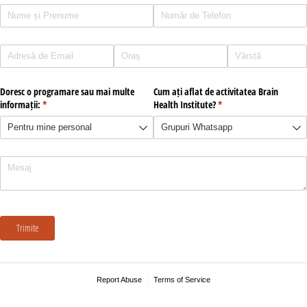
Nume și Prenume
(required)
*
Phone
(required)
*
Email
(required)
*
Oraș
Vârstă
Doresc o programare sau mai multe
Cum ați aflat de activitatea Brain
informații:
(required)
*
Health Institute?
(required)
*
Mesaj
Trimite
Report Abuse
Terms of Service