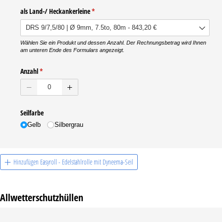
als Land-/​ Heckankerleine
(erforderlich)
*
Wählen Sie ein Produkt und dessen Anzahl. Der Rechnungsbetrag wird Ihnen
am unteren Ende des Formulars angezeigt.
Anzahl
(erforderlich)
*
Seilfarbe
Gelb
Silbergrau
Hinzufügen Easyroll - Edelstahlrolle mit Dyneema-Seil
Allwetterschutzhüllen