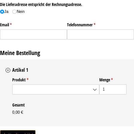
Die Lieferadresse entspricht der Rechnungsadresse.
Ja
Nein
Email
(erforderlich)
*
Telefonnummer
(erforderlich)
*
Meine Bestellung
Artikel 1
Produkt
(erforderlich)
*
Menge
(erforderlich)
*
Gesamt
0,00 €