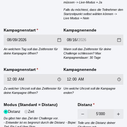
müssen -> Live-Modus = Ja
Falls du möchtest, dass die Teilnehmer den
Startzeitpunkt selbst wählen können ->
Live Modus = Nein
Kampagnenstart
(erforderlich)
*
Kampagnenende
An welchem Tag soll das Zeitfenster für
Wann soll das Zeitfenster für deine
deine Kampagne öffnen?
Challenge schliessen? Max
Kampagnendauer: 30 Tage
Kampagnenstart
(erforderlich)
*
Kampagnenende
Zu welcher Uhrzeit soll das Zeitfenster für
Um welche Uhrzeit soll die Kampagne
deine Kampagne öffnen?
enden?
Modus (Standard = Distanz)
Distanz
(erforderlich)
*
Distanz
Zeit
Du gibst hier das Ziel der Challenge vor.
- Entweder ist es begrenzt durch die Distanz - Bspw:
Teile uns die Distanz deiner
Ziel: Ein Lauf über 5km
Challenge mit.