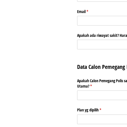
Email
(required)
*
Apakah ada riwayat sakit? Hara
Data Calon Pemegang 
Apakah Calon Pemegang Polis s
Utama?
(required)
*
Plan yg dipilih
(required)
*