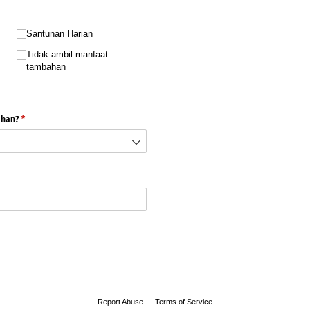
Santunan Harian
Tidak ambil manfaat
tambahan
ahan?
(required)
*
Report Abuse
Terms of Service