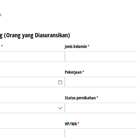
i
g (Orang yang Diasuransikan)
(required)
*
Jenis kelamin
(required)
*
Pekerjaan
(required)
*
Status pernikahan
(required)
*
HP/​WA
(required)
*