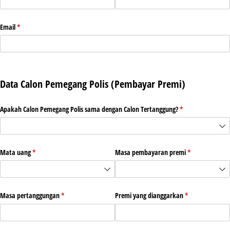
Email
(required)
*
Data Calon Pemegang Polis (Pembayar Premi)
Apakah Calon Pemegang Polis sama dengan Calon Tertanggung?
(required)
*
Mata uang
(required)
*
Masa pembayaran premi
(required)
*
Masa pertanggungan
(required)
*
Premi yang dianggarkan
(required)
*