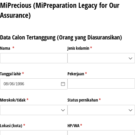
MiPrecious (MiPreparation Legacy for Our
Assurance)
Data Calon Tertanggung (Orang yang Diasuransikan)
Nama
(required)
*
Jenis kelamin
(required)
*
Tanggal lahir
(required)
*
Pekerjaan
(required)
*
Merokok/​tidak
(required)
*
Status pernikahan
(required)
*
Lokasi (kota)
(required)
*
HP/​WA
(required)
*